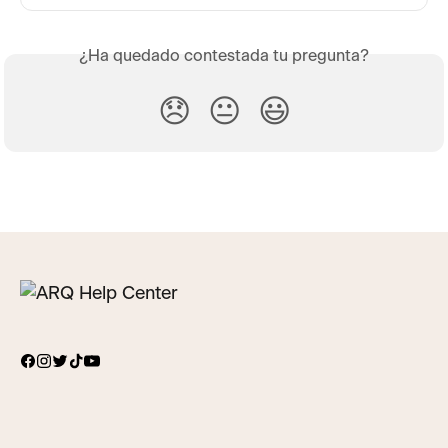
¿Ha quedado contestada tu pregunta?
😞
😐
😃