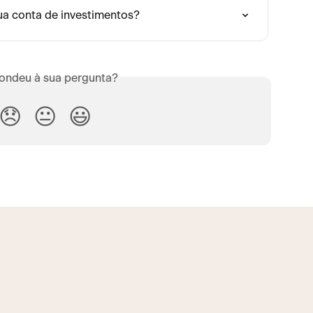
ua conta de investimentos?
ondeu à sua pergunta?
😞
😐
😃