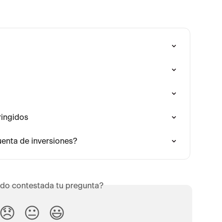
ringidos
uenta de inversiones?
do contestada tu pregunta?
😞
😐
😃