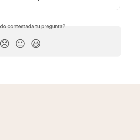
do contestada tu pregunta?
😞
😐
😃