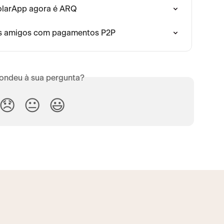
olarApp agora é ARQ
eus amigos com pagamentos P2P
ondeu à sua pergunta?
😞
😐
😃