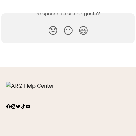
Respondeu à sua pergunta?
😞
😐
😃