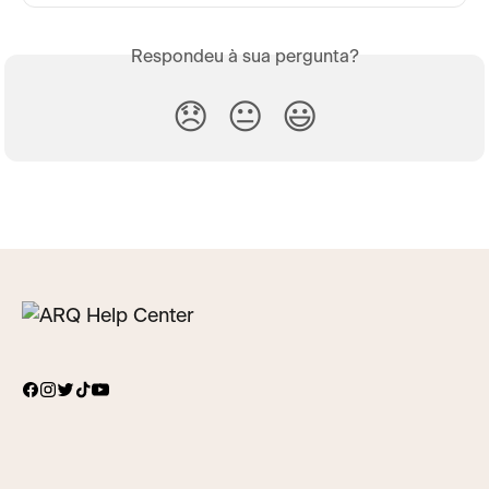
Respondeu à sua pergunta?
😞
😐
😃