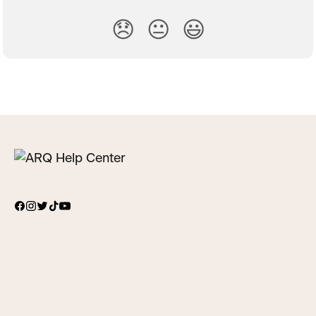
😞
😐
😃