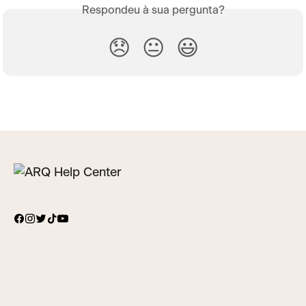
Respondeu à sua pergunta?
😞
😐
😃