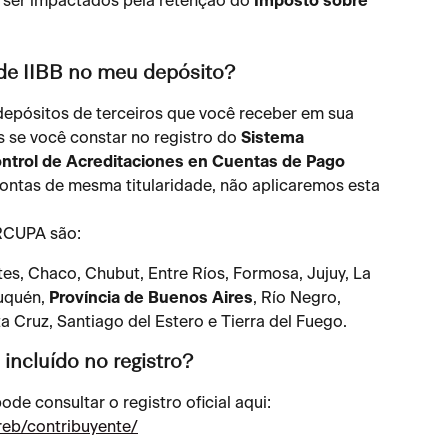
ser impactados pela retenção do 
Imposto sobre 
de IIBB no meu depósito?
depósitos de terceiros que você receber em sua 
 se você constar no registro do 
Sistema 
ntrol de Acreditaciones en Cuentas de Pago 
ontas de mesma titularidade, não aplicaremos esta 
IRCUPA são:
s, Chaco, Chubut, Entre Ríos, Formosa, Jujuy, La 
uquén, 
Província de Buenos Aires
, Río Negro, 
ta Cruz, Santiago del Estero e Tierra del Fuego.
incluído no registro?
ode consultar o registro oficial aqui: 
creb/contribuyente/