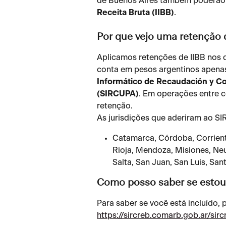
de Buenos Aires também poderão 
Receita Bruta (IIBB)
.
Por que vejo uma retenção 
Aplicamos retenções de IIBB nos 
conta em pesos argentinos apenas
Informático de Recaudación y Co
(SIRCUPA)
. Em operações entre c
retenção.
As jurisdições que aderiram ao S
Catamarca, Córdoba, Corriente
Rioja, Mendoza, Misiones, Ne
Salta, San Juan, San Luis, San
Como posso saber se estou 
Para saber se você está incluído, p
https://sircreb.comarb.gob.ar/sir