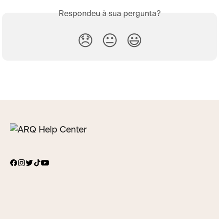
Respondeu à sua pergunta?
😞
😐
😃