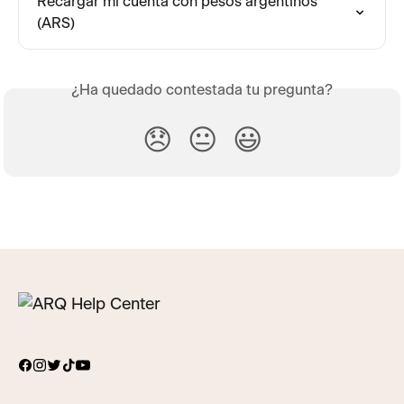
Recargar mi cuenta con pesos argentinos 
(ARS)
¿Ha quedado contestada tu pregunta?
😞
😐
😃