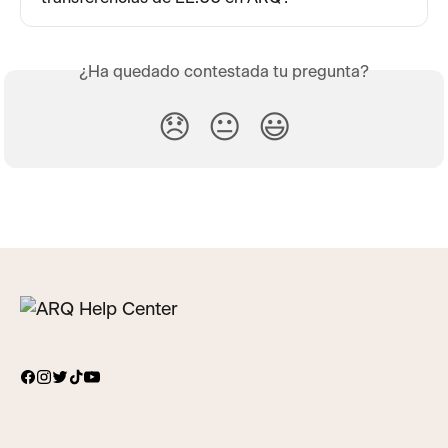
¿Ha quedado contestada tu pregunta?
😞
😐
😃