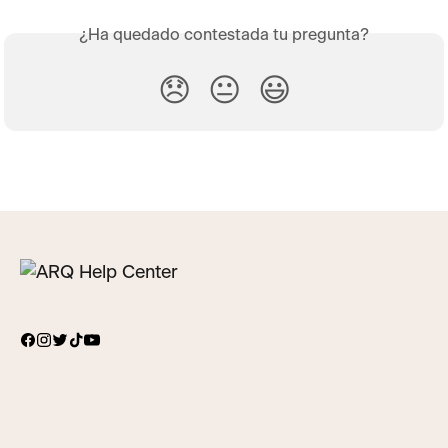
¿Ha quedado contestada tu pregunta?
😞
😐
😃