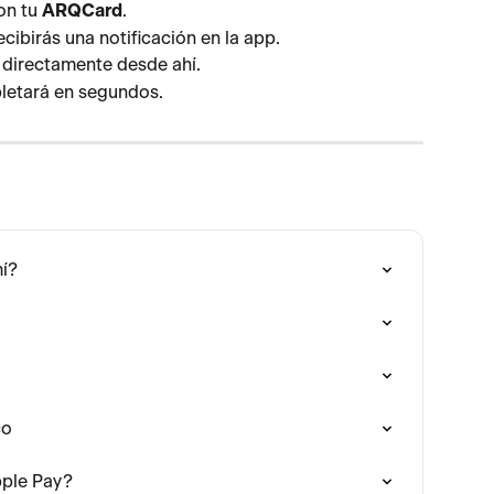
on tu 
ARQCard
.
ecibirás una notificación en la app.
o directamente desde ahí.
pletará en segundos.
í?
co
pple Pay?