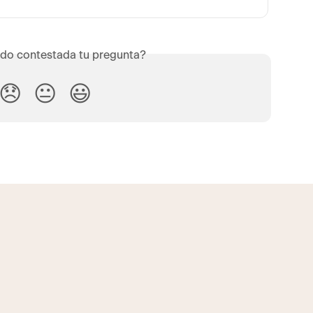
do contestada tu pregunta?
😞
😐
😃