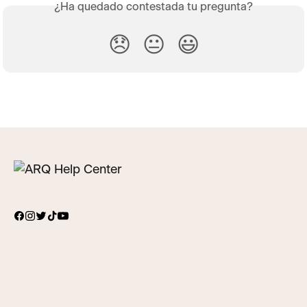
¿Ha quedado contestada tu pregunta?
😞
😐
😃