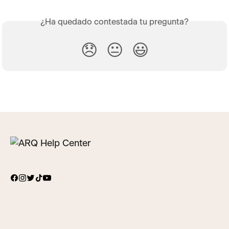
¿Ha quedado contestada tu pregunta?
😞
😐
😃