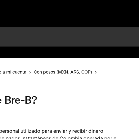
o a mi cuenta
Con pesos (MXN, ARS, COP)
e Bre-B?
personal utilizado para enviar y recibir dinero 
 de pagos instantáneos de Colombia operada por el 