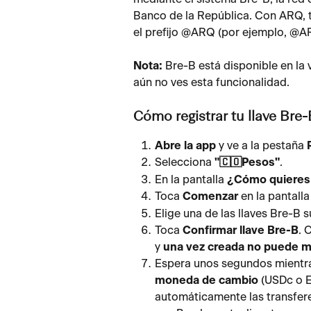
Banco de la República. Con ARQ, t
el prefijo @ARQ (por ejemplo, @A
Nota:
 Bre-B está disponible en la v
aún no ves esta funcionalidad.
Cómo registrar tu llave Bre-
Abre la app
 y ve a la pestaña 
Selecciona 
"🇨🇴Pesos"
.
En la pantalla 
¿Cómo quieres 
Toca 
Comenzar
 en la pantall
Elige una de las llaves Bre-B 
Toca 
Confirmar llave Bre-B
. 
y 
una vez creada no puede m
Espera unos segundos mientras 
moneda de cambio
 (USDc o 
automáticamente las transfer