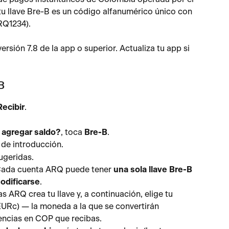
u llave Bre-B es un código alfanumérico único con 
RQ1234).
ersión 7.8 de la app o superior. Actualiza tu app si 
B
Recibir
.
agregar saldo?
, toca 
Bre-B
.
a de introducción.
sugeridas.
Cada cuenta ARQ puede tener 
una sola llave Bre-B
odificarse
.
ARQ crea tu llave y, a continuación, elige tu 
EURc) — la moneda a la que se convertirán 
encias en COP que recibas.