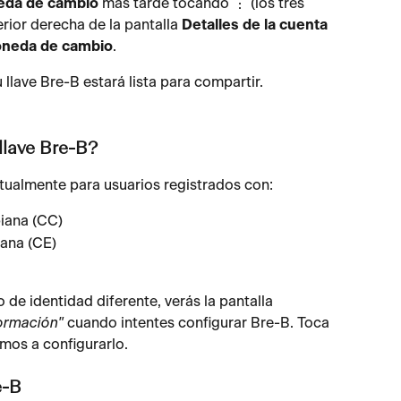
da de cambio
 más tarde tocando ⋮ (los tres 
rior derecha de la pantalla 
Detalles de la cuenta
oneda de cambio
.
llave Bre-B estará lista para compartir.
llave Bre-B?
tualmente para usuarios registrados con:
iana (CC)
iana (CE)
 de identidad diferente, verás la pantalla 
ormación"
 cuando intentes configurar Bre-B. Toca 
emos a configurarlo.
e-B