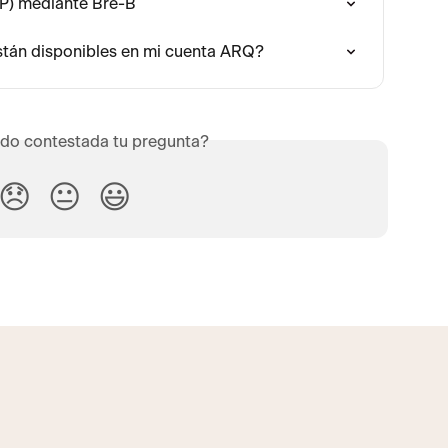
P) mediante Bre-B
están disponibles en mi cuenta ARQ?
do contestada tu pregunta?
😞
😐
😃