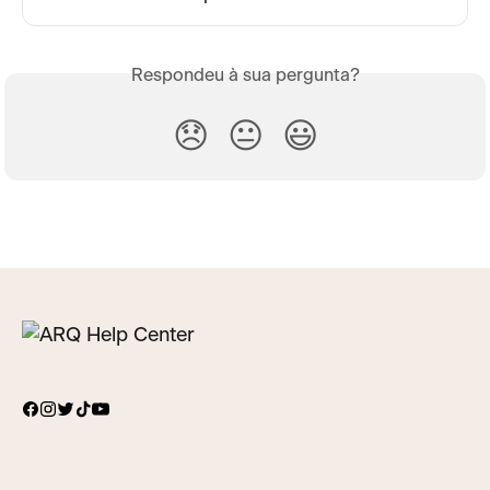
Respondeu à sua pergunta?
😞
😐
😃