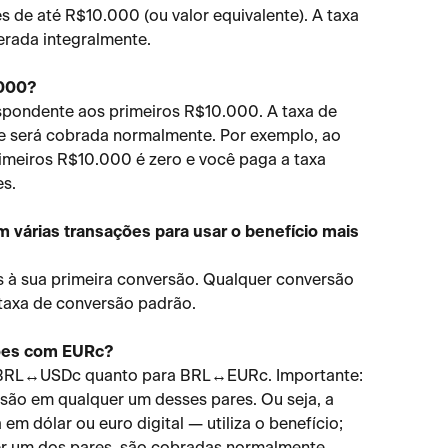
 de até R$10.000 (ou valor equivalente). A taxa 
erada integralmente.
.000?
espondente aos primeiros R$10.000. A taxa de 
e será cobrada normalmente. Por exemplo, ao 
imeiros R$10.000 é zero e você paga a taxa 
s.
 várias transações para usar o benefício mais 
 à sua primeira conversão. Qualquer conversão 
taxa de conversão padrão.
sões com EURc?
a BRL↔USDc quanto para BRL↔EURc. Importante: 
rsão em qualquer um desses pares. Ou seja, a 
em dólar ou euro digital — utiliza o benefício; 
er um dos pares, são cobradas normalmente.