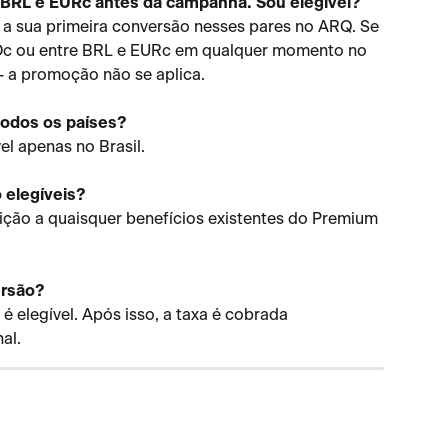
 BRL e EURc antes da campanha. Sou elegível?
 a sua primeira conversão nesses pares no ARQ. Se 
SDc ou entre BRL e EURc em qualquer momento no 
 a promoção não se aplica.
todos os países?
l apenas no Brasil.
 elegíveis?
ição a quaisquer benefícios existentes do Premium 
ersão?
 elegível. Após isso, a taxa é cobrada 
al.