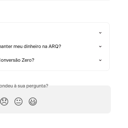
manter meu dinheiro na ARQ?
Conversão Zero?
ondeu à sua pergunta?
😞
😐
😃