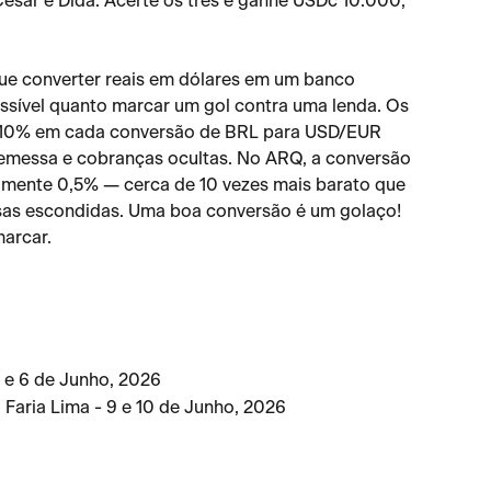
 César e Dida. Acerte os três e ganhe USDc 10.000, 
ue converter reais em dólares em um banco 
ssível quanto marcar um gol contra uma lenda. Os 
a 10% em cada conversão de BRL para USD/EUR 
remessa e cobranças ocultas. No ARQ, a conversão 
mente 0,5% — cerca de 10 vezes mais barato que 
sas escondidas. Uma boa conversão é um golaço! 
marcar.
5 e 6 de Junho, 2026
. Faria Lima - 9 e 10 de Junho, 2026