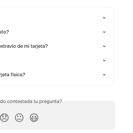
sto?
travío de mi tarjeta?
jeta física?
do contestada tu pregunta?
😞
😐
😃