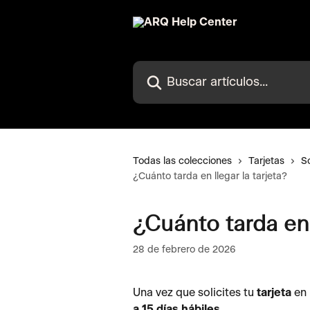
Ir al contenido principal
Buscar artículos...
Todas las colecciones
Tarjetas
So
¿Cuánto tarda en llegar la tarjeta?
¿Cuánto tarda en l
28 de febrero de 2026
Una vez que solicites tu 
tarjeta
 en
a 15 días hábiles
.