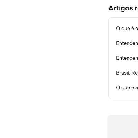
Artigos 
O que é 
Entendend
Entendend
Brasil: R
O que é 