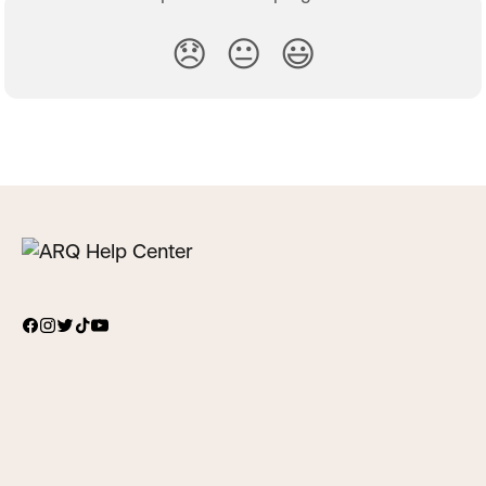
😞
😐
😃