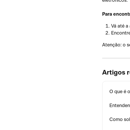
eletrônicos.
Para encontr
Vá até a
Encontre
Atenção: o s
Artigos 
O que é 
Entendend
Como sol